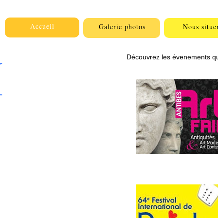
Accueil
Galerie photos
Nous situe
M
Découvrez les évenements qu'of