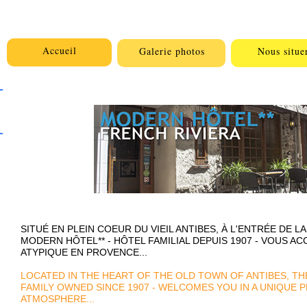
Accueil
Galerie photos
Nous situe
M
SITUÉ EN PLEIN COEUR DU VIEIL ANTIBES, À L'ENTRÉE DE L
MODERN HÔTEL** - HÔTEL FAMILIAL DEPUIS 1907 - VOUS A
ATYPIQUE EN PROVENCE...
LOCATED IN THE HEART OF THE OLD TOWN OF ANTIBES, TH
FAMILY OWNED SINCE 1907 - WELCOMES YOU IN A UNIQUE 
ATMOSPHERE...